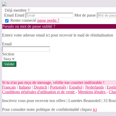
Déjà membre ?
Email
Email
Mot de passe
Rester connecté
passe perdu ?
Pseudo ou mot de passe oublié ?
Entrez votre adresse email ici pour recevoir le mail de réinitialisation
Email
Section
Si tu n'as pas reçu de message, vérifie ton courrier indésirable !
Français
|
Italiano
|
Deutsch
|
Português
|
Español
|
Nederlands
|
Engli
Conditions générales d'utilisation et de vente
-
Mentions légales
-
Char
Inscrivez vous pour recevoir nos offres
|
Lunettes Beausoleil | 33 Boul
Pour consulter notre politique de confidentialité cliquez
ici