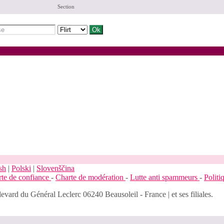
Section
sh
|
Polski
|
Slovenščina
te de confiance
-
Charte de modération
-
Lutte anti spammeurs
-
Polit
evard du Général Leclerc 06240 Beausoleil - France | et ses filiales.