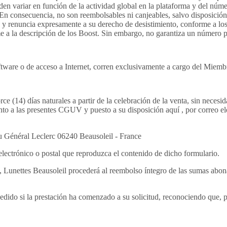
en variar en función de la actividad global en la plataforma y del núm
 consecuencia, no son reembolsables ni canjeables, salvo disposición con
n y renuncia expresamente a su derecho de desistimiento, conforme a los
 a la descripción de los Boost. Sin embargo, no garantiza un número pr
software o de acceso a Internet, corren exclusivamente a cargo del Miemb
ce (14) días naturales a partir de la celebración de la venta, sin nece
junto a las presentes CGUV y puesto a su disposición aquí , por correo 
du Général Leclerc 06240 Beausoleil - France
lectrónico o postal que reproduzca el contenido de dicho formulario.
 Lunettes Beausoleil procederá al reembolso íntegro de las sumas abonad
edido si la prestación ha comenzado a su solicitud, reconociendo que, p