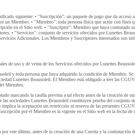
gnificado siguiente: • "Suscripción": un paquete de pago que da acceso a
por un Miembro. • "Miembro": toda persona física que actúe con fines qu
scripción en el Sitio web. • "Suscriptor": Miembro que haya contratado u
res. • "Servicios": conjunto de servicios ofrecidos por Lunettes Beauso
 Servicios Adicionales. Los Miembros y Suscriptores interesados son info
rales de uso y de venta de los Servicios ofrecidos por Lunettes Beausol
soleil y toda persona que haya adquirido la condición de Miembro. Se 
ciedad Lunettes Beausoleil. El Miembro está obligado a leer las CGUV 
 del Miembro.
do marcando la casilla prevista a tal efecto antes de la creación de un
de las sociedades Lunettes Beausoleil constituyen prueba del conjunto de
or implica la aceptación sin restricción ni reserva de las presentes CG
uscripción por el Miembro es la vigente en el Sitio web en la fecha de c
r este último, antes de la creación de una Cuenta y la contratación de