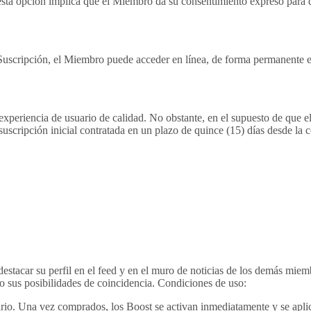
e esta opción implica que el Miembro da su consentimiento expreso para q
Suscripción, el Miembro puede acceder en línea, de forma permanente en
periencia de usuario de calidad. No obstante, en el supuesto de que el
suscripción inicial contratada en un plazo de quince (15) días desde la 
stacar su perfil en el feed y en el muro de noticias de los demás miembr
o sus posibilidades de coincidencia. Condiciones de uso:
io. Una vez comprados, los Boost se activan inmediatamente y se aplican