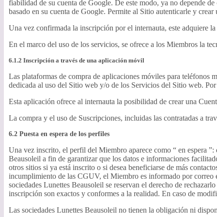
fiabilidad de su cuenta de Google. De este modo, ya no depende de co
basado en su cuenta de Google. Permite al Sitio autenticarle y crea
Una vez confirmada la inscripción por el internauta, este adquiere la
En el marco del uso de los servicios, se ofrece a los Miembros la te
6.1.2 Inscripción a través de una aplicación móvil
Las plataformas de compra de aplicaciones móviles para teléfonos móv
dedicada al uso del Sitio web y/o de los Servicios del Sitio web. Po
Esta aplicación ofrece al internauta la posibilidad de crear una Cu
La compra y el uso de Suscripciones, incluidas las contratadas a tra
6.2 Puesta en espera de los perfiles
Una vez inscrito, el perfil del Miembro aparece como “ en espera ”: d
Beausoleil a fin de garantizar que los datos e informaciones facilit
otros sitios si ya está inscrito o si desea beneficiarse de más conta
incumplimiento de las CGUV, el Miembro es informado por correo ele
sociedades Lunettes Beausoleil se reservan el derecho de rechazarlo
inscripción son exactos y conformes a la realidad. En caso de modif
Las sociedades Lunettes Beausoleil no tienen la obligación ni dispo