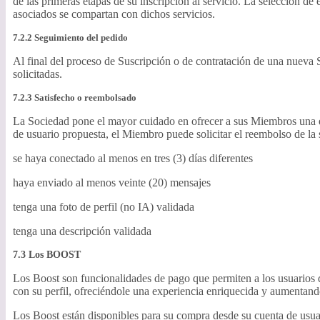
de las primeras etapas de su inscripción al servicio. La selección d
asociados se compartan con dichos servicios.
7.2.2 Seguimiento del pedido
Al final del proceso de Suscripción o de contratación de una nueva 
solicitadas.
7.2.3 Satisfecho o reembolsado
La Sociedad pone el mayor cuidado en ofrecer a sus Miembros una ex
de usuario propuesta, el Miembro puede solicitar el reembolso de la 
se haya conectado al menos en tres (3) días diferentes
haya enviado al menos veinte (20) mensajes
tenga una foto de perfil (no IA) validada
tenga una descripción validada
7.3 Los BOOST
Los Boost son funcionalidades de pago que permiten a los usuarios de
con su perfil, ofreciéndole una experiencia enriquecida y aumentand
Los Boost están disponibles para su compra desde su cuenta de usuar