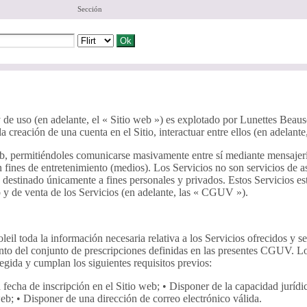
Sección
 de uso (en adelante, el « Sitio web ») es explotado por Lunettes Beauso
a creación de una cuenta en el Sitio, interactuar entre ellos (en adelante,
eb, permitiéndoles comunicarse masivamente entre sí mediante mensajerí
on fines de entretenimiento (medios). Los Servicios no son servicios de
 destinado únicamente a fines personales y privados. Estos Servicios es
 y de venta de los Servicios (en adelante, las « CGUV »).
l toda la información necesaria relativa a los Servicios ofrecidos y se
to del conjunto de prescripciones definidas en las presentes CGUV. Lo
gida y cumplan los siguientes requisitos previos:
a fecha de inscripción en el Sitio web; • Disponer de la capacidad juríd
b; • Disponer de una dirección de correo electrónico válida.