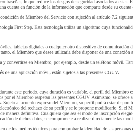
ntraseñas, lo que reduce los riesgos de seguridad asociados a estas. E
r una cuenta en función de la información que comparte desde su cuenta
 condición de Miembro del Servicio con sujeción al artículo 7.2 siguient
cnología First Step. Esta tecnología utiliza un algoritmo cuya funcional
iles, tabletas digitales o cualquier otro dispositivo de comunicación di
r tanto, el Miembro que desee utilizarla debe disponer de una conexión a
enta y convertirse en Miembro, por ejemplo, desde un teléfono móvil. Ta
vés de una aplicación móvil, están sujetos a las presentes CGUV.
urante este período, cuya duración es variable, el perfil del Miembro es
ados por el Miembro respetan las presentes CGUV. Asimismo, se ofrece al
ctos. Sujeto al acuerdo expreso del Miembro, su perfil podrá estar dispo
ctrónico del rechazo de su perfil y se le propone modificarlo. Si el 
 de manera definitiva. Cualquiera que sea el modo de inscripción elegi
icación de dichos datos, se compromete a realizar directamente las modi
nen de los medios técnicos para comprobar la identidad de las personas 