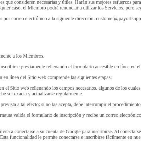
s que consideren necesarias y útiles. Harán sus mejores esfuerzos para
r caso, el Miembro podrá renunciar a utilizar los Servicios, pero segu
por correo electrónico a la siguiente dirección: customer@payoffsupp
amente a los Miembros.
nscribirse previamente rellenando el formulario accesible en línea en el
n en línea del Sitio web comprende las siguientes etapas:
en el Sitio web rellenando los campos necesarios, algunos de los cuales s
ebe ser exacta y actualizarse regularmente.
prevista a tal efecto; si no las acepta, debe interrumpir el procedimien
rnauta valida el formulario de inscripción y recibe un correo electrónic
vita a conectarse a su cuenta de Google para inscribirse. Al conectarse
. Esta funcionalidad le permite conectarse e inscribirse fácilmente en nu